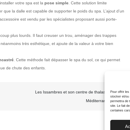
staller votre spa est la
pose simple
. Cette solution limite
er que la dalle est capable de supporter le poids du spa. L’ajout d’un
’accessoire est vendu par les spécialistes proposant aussi porte-
oup plus lourds. Il faut creuser un trou, aménager des trappes
 néanmoins très esthétique, et ajoute de la valeur à votre bien
ncastré
. Cette méthode fait dépasser le spa du sol, ce qui permet
sque de chute des enfants.
Les Issambres et son centre de thalasso en
Pour offrir le
stocker et/ou
Méditerranée
permettra de 
site. Le fait 
certaines cara
Ac