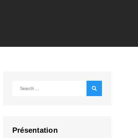
Search
for:
Présentation