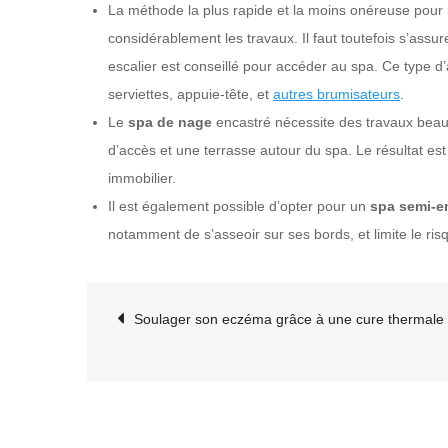
La méthode la plus rapide et la moins onéreuse pour in
considérablement les travaux. Il faut toutefois s’assur
escalier est conseillé pour accéder au spa. Ce type d
serviettes, appuie-tête, et
autres brumisateurs
.
Le
spa de nage
encastré nécessite des travaux beauc
d’accès et une terrasse autour du spa. Le résultat est
immobilier.
Il est également possible d’opter pour un
spa semi-e
notamment de s’asseoir sur ses bords, et limite le ri
Navigation
Soulager son eczéma grâce à une cure thermale
de
l’article