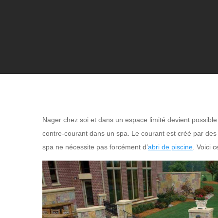
Nager chez soi et dans un espace limité devient possible
contre-courant dans un spa. Le courant est créé par des 
spa ne nécessite pas forcément d’
abri de piscine
. Voici 